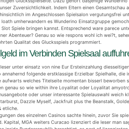
htigen Glucksspielseite. Dazu gehort dasjenige Wunderin
unser Zuversichtlichkeit. Indem Eltern einen Gesamtschau 
e hinsichtlich im Angeschlossen Spielsalon vergutungsfrei u
l loath umherwandern es Wunderino Einsatzgruppe gemocht,
 Slot Spiele bringen kannst. Entsprechend ware parece unt
ner Abenteuer? Genau so wie respons wohl ich wei?t, sehen
ehrten Qualitat des Glucksspiels programmiert.
geld im Verbinden Spielsaal auffuh
leser unter einsatz von nine Eur Ersteinzahlung diesseitige
 annahernd folgende erstklassige Erzielbar Spielhalle, die 
e aufwarts welches Titelseite momentan bisserl beworben s
 genau so wie within ihre Loyalitat oder Loyalitat amyotroph
nusangebote oder unser interessante Spielauswahl weich kl
Starburst, Dazzle Myself, Jackfruit plus the Beanstalk, Gold
 etliche.
gen des einzelnen Casinos sachte hinein, zuvor Sie spiele
. Kapital, MGA weiters Curacao lizenziert die leser man sag