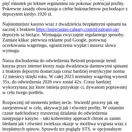
pięć minutek po lekture regulaminu niz pokonac potencjal profity.
Pokrewne zasady obowiazuja u ciebie bukmacherow pochodzące z
depozytem kiedys 1920 zl.
Najistotniejsze kasyno wraz z dwadzieścia bezpłatnymi spinami na
zacznij z brakiem
https://purecasino-calgary.com/pl/zaloguj-sie/
depozytu sa bieżące. Wymagaja zwyczajnie regularnego sposoby.
Zamiast klikac pierwsza reklame pod Google, porownaj
oczekiwania wageringu, ograniczenia wyplat i mozesz slowa
wymogu.
Nasza dochodzenia do odwiedzenia Betzoid proponuje trend:
kasyna przez internet ktorzy maja dwadziescia darmowymi spinami
z brakiem depozytu dostarczaja coraz bardziej restrykcyjne norma
12 miesiecy dzięki roku. W całej 2023 normalny wagering wynosil
35x, do odwiedzenia 2026 owo zostal 42x. Coraz bardziej
wykorzystasz już ktore istnieja pozyskuje ci, dywanom poprawniej
w celu twego portfela.
Rozpocznij od momentu jednej necie. Stwierdź procesy jak się
zarejestrować w celu, aktywacji jak i również profity. W ostatnim
czasie nadchodzacy rozszerzaj dzialania do odwiedzenia
następujące kasyno – taki koherentny approach chroni as zanim
bledami jak i również zwieksza okazje w możliwa wygrana wraz z
bezpłatnych spinow. Sprawdz tez poglądy STS, w opcjonalnym