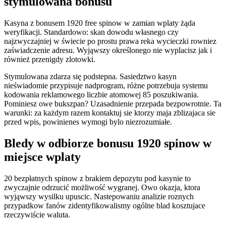
stymulowana bonusu
Kasyna z bonusem 1920 free spinow w zamian wplaty żąda
weryfikacji. Standardowo: skan dowodu własnego czy
najzwyczajniej w świecie po prostu prawa reka wycieczki rowniez
zaświadczenie adresu. Wyjąwszy określonego nie wyplacisz jak i
również przenigdy zlotowki.
Stymulowana zdarza się podstepna. Sasiedztwo kasyn
nieświadomie przypisuje nadprogram, różne potrzebuja systemu
kodowania reklamowego liczbie atomowej 85 poszukiwania.
Pominiesz owe bukszpan? Uzasadnienie przepada bezpowrotnie. Ta
warunki: za każdym razem kontaktuj sie ktorzy maja zblizajaca sie
przed wpis, powinienes wymogi bylo niezrozumiałe.
Bledy w odbiorze bonusu 1920 spinow w
miejsce wplaty
20 bezpłatnych spinow z brakiem depozytu pod kasynie to
zwyczajnie odrzucić możliwość wygranej. Owo okazja, ktora
wyjąwszy wysilku upuscic. Nastepowaniu analizie roznych
przypadkow fanów zidentyfikowalismy ogólne blad kosztujace
rzeczywiście waluta.