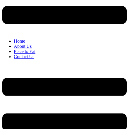
Home
About Us
Place to Eat
Contact Us